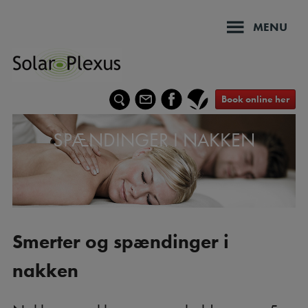
Hop
til
MENU
indholdet
Book online her
SPÆNDINGER I NAKKEN
Smerter og spændinger i
nakken