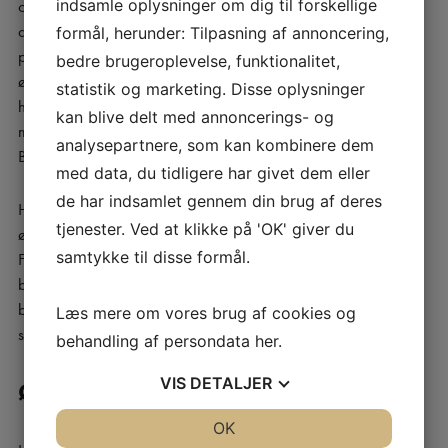
indsamle oplysninger om dig til forskellige
ofte, når du bruger telefon, tablet og computer. Sørg for, at
din computerskærm kommer op i en højde, hvor du ser ligeud
formål, herunder: Tilpasning af annoncering,
på den og ikke vælter hovedet forover. Hav telefonen oppe i
bedre brugeroplevelse, funktionalitet,
øjenhøjde, når du bruger den. Hav din tablet stående i en
statistik og marketing. Disse oplysninger
holder, så du ikke sidder bøjet over den – læg dig evt. på
kan blive delt med annoncerings- og
maven til en afveksling. I det hele taget er afveksling nøglen:
analysepartnere, som kan kombinere dem
Bevæg nakken, skift stillinger, tag pauser.
med data, du tidligere har givet dem eller
de har indsamlet gennem din brug af deres
Hvis du kan genkende dette symptom, kan du følge vores
tjenester. Ved at klikke på 'OK' giver du
øvelsesinstruktion over en kort periode på egen hånd.
samtykke til disse formål.
Forsvinder smerterne og ubehaget ikke, skal du søge
behandling og instruktion i øvelserne hos en professionel
behandler eller evt. gå til egen læge for at få udredt dit
Læs mere om vores brug af cookies og
symptom.
behandling af persondata
her
.
VIS
DETALJER
Øvelse til smerter i nakken
JA
NEJ
OK
JA
NEJ