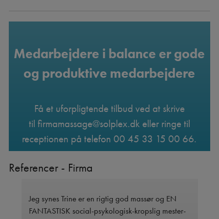
Medarbejdere i balance er gode
og produktive medarbejdere
Få et uforpligtende tilbud ved at skrive
til
firmamassage@solplex.dk
eller ringe til
receptionen på telefon
00 45 33 15 00 66
.
Referencer - Firma
har
Jeg synes Trine er en rigtig god massør og EN
De
FANTASTISK social-psykologisk-kropslig mester-
ve