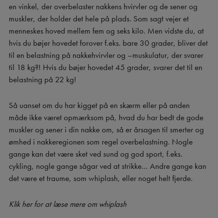
en vinkel, der overbelaster nakkens hvirvler og de sener og
muskler, der holder det hele på plads. Som sagt vejer et
menneskes hoved mellem fem og seks kilo. Men vidste du, at
hvis du bøjer hovedet forover f.eks. bare 30 grader, bliver det
til en belastning på nakkehvirvler og –muskulatur, der svarer
til 18 kg?! Hvis du bøjer hovedet 45 grader, svarer det til en
belastning på 22 kg!
Så uanset om du har kigget på en skærm eller på anden
måde ikke været opmærksom på, hvad du har bedt de gode
muskler og sener i din nakke om, så er årsagen til smerter og
ømhed i nakkeregionen som regel overbelastning. Nogle
gange kan det være sket ved sund og god sport, f.eks.
cykling, nogle gange sågar ved at strikke… Andre gange kan
det være et traume, som whiplash, eller noget helt fjerde.
Klik her for at læse mere om whiplash