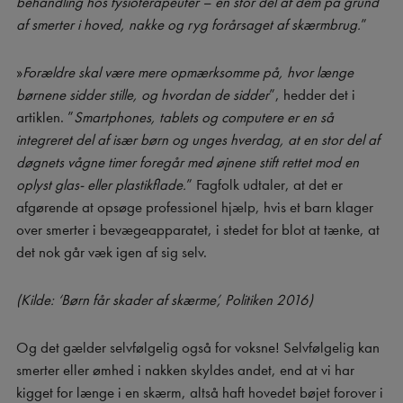
behandling hos fysioterapeuter – en stor del af dem på grund
af smerter i hoved, nakke og ryg forårsaget af skærmbrug.
”
»
Forældre skal være mere opmærksomme på, hvor længe
børnene sidder stille, og hvordan de sidder
”, hedder det i
artiklen. ”
Smartphones, tablets og computere er en så
integreret del af især børn og unges hverdag, at en stor del af
døgnets vågne timer foregår med øjnene stift rettet mod en
oplyst glas- eller plastikflade.
” Fagfolk udtaler, at det er
afgørende at opsøge professionel hjælp, hvis et barn klager
over smerter i bevægeapparatet, i stedet for blot at tænke, at
det nok går væk igen af sig selv.
(Kilde: ‘Børn får skader af skærme’, Politiken 2016
)
Og det gælder selvfølgelig også for voksne! Selvfølgelig kan
smerter eller ømhed i nakken skyldes andet, end at vi har
kigget for længe i en skærm, altså haft hovedet bøjet forover i