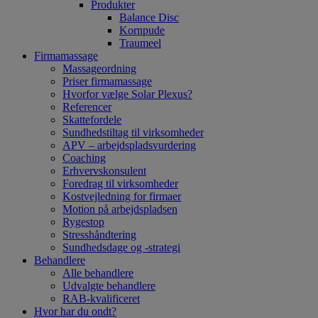
Produkter
Balance Disc
Kornpude
Traumeel
Firmamassage
Massageordning
Priser firmamassage
Hvorfor vælge Solar Plexus?
Referencer
Skattefordele
Sundhedstiltag til virksomheder
APV – arbejdspladsvurdering
Coaching
Erhvervskonsulent
Foredrag til virksomheder
Kostvejledning for firmaer
Motion på arbejdspladsen
Rygestop
Stresshåndtering
Sundhedsdage og -strategi
Behandlere
Alle behandlere
Udvalgte behandlere
RAB-kvalificeret
Hvor har du ondt?