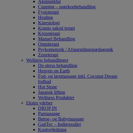
Akupunktur
Cupping – sugekopbehandling
Fysioterapi
Healing
Kinesiologi
Kranio sakral terapi
Kropsterapi
Manuel Behandling
Omniterapi
Psykomotorik / Afspændingspædagogik
Zoneterapi
Wellness behandlinger
De-stress behandling
Heaven on Earth
Fod- og lægmassage inkl. Coconut Dream
fodbad
Hot Stone
Japansk lifting
Wellness Produkter
Ekstra ydelser
DROP IN
Parmassage
Børne- og Babymassage
GaitTec – Indlægssåler
Kostvejledning