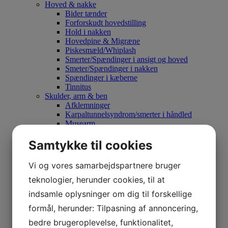
Hoved & nakke
Bider tænder
Forforskudt hovedstilling
Hold i nakken
Hovedpine & Migræne
Piskesmæld/Whiplash
Smerter/Spændinger i ansigt og hoved
Smeter/Spændinger i nakken
Spændinger i kæberne
Tinnitus
Skulder, arm & ben
Afklemninger
Karpaltunnelsyndrom/smerter i håndled
Musearm
Skuldersmerter
Smerter i armen
Samtykke til cookies
Snurren i fingrene
Løb og løbeskader
Vi og vores samarbejdspartnere bruger
Ryg
Diskusprolaps
teknologier, herunder cookies, til at
Degeneration af diskus
indsamle oplysninger om dig til forskellige
Facetledssyndrom
Ischiasnerven
formål, herunder: Tilpasning af annoncering,
Morbus Bechterew
bedre brugeroplevelse, funktionalitet,
Rygsmerter/Hekseskud/Hold i ryggen