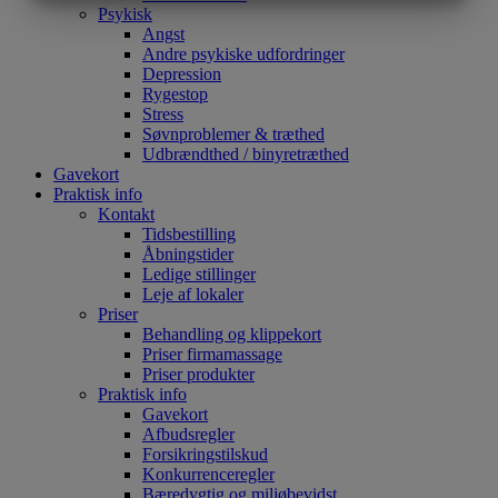
MARKETING
STATISTIK
Psykisk
Angst
Andre psykiske udfordringer
Depression
Rygestop
Stress
Søvnproblemer & træthed
Udbrændthed / binyretræthed
Gavekort
Praktisk info
Kontakt
Tidsbestilling
Åbningstider
Ledige stillinger
Leje af lokaler
Priser
Behandling og klippekort
Priser firmamassage
Priser produkter
Praktisk info
Gavekort
Afbudsregler
Forsikringstilskud
Konkurrenceregler
Bæredygtig og miljøbevidst