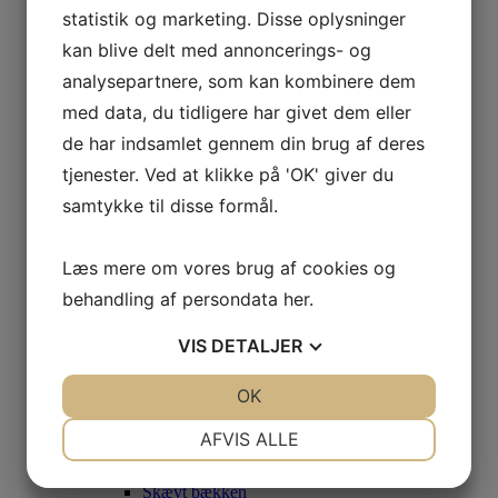
Scheuermann
statistik og marketing. Disse oplysninger
Scoliose
kan blive delt med annoncerings- og
Spinalstenose
Spondylose
analysepartnere, som kan kombinere dem
Muskler, Led og Organer
med data, du tidligere har givet dem eller
Allergi
Bihulebetændelse
de har indsamlet gennem din brug af deres
Bindevæv
Blærebetændelse
tjenester. Ved at klikke på 'OK' giver du
Fibromyalgi
samtykke til disse formål.
Fordøjelsesproblemer
Føleforstyrrelser
Gigt
Læs mere om vores brug af cookies og
Hjertebanken
Kredsløbsproblemer
behandling af persondata
her
.
Menstruation
Myoser/Ømme muskler
VIS
DETALJER
Overbelastning
Svækket immunforsvar
Gravid, børn & baby
JA
NEJ
OK
JA
NEJ
Bækkenløsning/bækkensmerter
NØDVENDIGE
PRÆFERENCER
Børne- og Babymassage
AFVIS ALLE
Fertilitet
Kolik
JA
NEJ
JA
NEJ
Skævt bækken