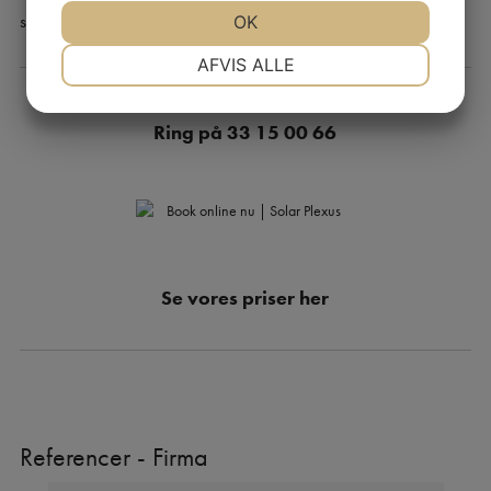
sætte et godt program sammen til dig.
JA
NEJ
OK
JA
NEJ
NØDVENDIGE
PRÆFERENCER
AFVIS ALLE
JA
NEJ
JA
NEJ
Ring på
33 15 00 66
MARKETING
STATISTIK
Se vores priser
her
Referencer - Firma