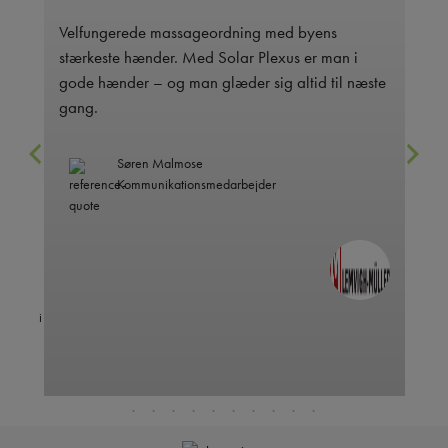
Velfungerede massageordning med byens
Be
r-
stærkeste hænder. Med Solar Plexus er man i
de
gode hænder – og man glæder sig altid til næste
be
R
gang.
Søren Malmose
Kommunikationsmedarbejder