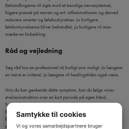
Behandlingerne vil sigte mod at berolige nervesystemet,
frigøre presset på nerven og evt. inflammationen og derved
reducere smerter og føleforstyrrelser. Jo hurtigere
føleforstyrrelserne bliver behandlet, jo hurtigere vil man
mærke en forbedring.
Råd og vejledning
Søg råd hos en professionel så hurtigt som muligt. Jo længere
en nerve er irriteret, jo længere vil healingstiden også være.
Hvis du kan genkende dette symptom, kan du følge vores
øvelsesinstruktion over en kort periode på egen hånd.
Forsvinder smerterne og ubehaget ikke, skal du søge
behandling og instruktion i øvelserne hos en professionel
Samtykke til cookies
behandler eller evt. gå til egen læge for at få udredt dit
Vi og vores samarbejdspartnere bruger
symptom.