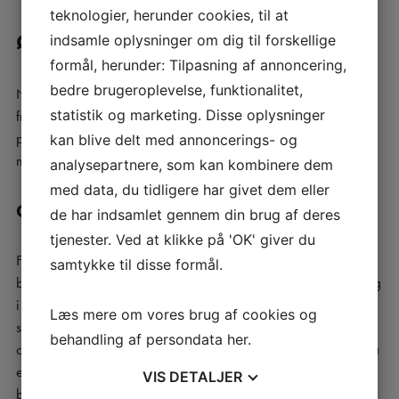
teknologier, herunder cookies, til at
Øvelser ved føleforstyrrelser
indsamle oplysninger om dig til forskellige
formål, herunder: Tilpasning af annoncering,
bedre brugeroplevelse, funktionalitet,
Normale rolige bevægelser og udstrækning er godt til at
statistik og marketing. Disse oplysninger
frigøre klemte nerver, men det er vigtigt at man opsøger en
professionel før man begynder nogen former for træning, så
kan blive delt med annoncerings- og
man ikke skaber højere tryk eller flere irritationer.
analysepartnere, som kan kombinere dem
med data, du tidligere har givet dem eller
Gør jeg øvelsen rigtigt?
de har indsamlet gennem din brug af deres
tjenester. Ved at klikke på 'OK' giver du
Få personlig instruktion i øvelser, som præcist adresserer dine
samtykke til disse formål.
behov ved at booke en tid hos en behandler, som har erfaring
i at instruere i øvelserne. Her kan du også få flere øvelser som
Læs mere om vores brug af cookies og
støtter om lige netop dine udfordringer med holdning m.m.,
behandling af persondata
her
.
og øvelserne kan gives med video og tekstinstruktion både på
email og din smartphone. Det kræver dog, at du ringer og
VIS
DETALJER
booker en tid, så behandleren har tid til at undersøge dig og