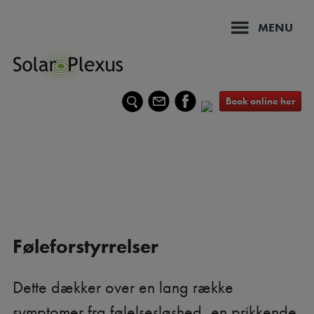
Hop
til
MENU
indholdet
Book online her
FØLEFORSTYRRELSER
Føleforstyrrelser
Dette dækker over en lang række
symptomer fra følelsesløshed, en prikkende