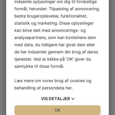
indsamle oplysninger om dig til forskellige
Psykisk
Angst
formål, herunder: Tilpasning af annoncering,
Andre psykiske udfordringer
bedre brugeroplevelse, funktionalitet,
Depression
Rygestop
statistik og marketing. Disse oplysninger
Stress
kan blive delt med annoncerings- og
Søvnproblemer & træthed
Udbrændthed / binyretræthed
analysepartnere, som kan kombinere dem
Gavekort
med data, du tidligere har givet dem eller
Praktisk info
Kontakt
de har indsamlet gennem din brug af deres
Tidsbestilling
tjenester. Ved at klikke på 'OK' giver du
Åbningstider
Ledige stillinger
samtykke til disse formål.
Leje af lokaler
Priser
Behandling og klippekort
Læs mere om vores brug af cookies og
Priser firmamassage
Priser produkter
behandling af persondata
her
.
Praktisk info
Gavekort
VIS
DETALJER
Afbudsregler
Forsikringstilskud
Konkurrenceregler
JA
NEJ
OK
JA
NEJ
Bæredygtig og miljøbevidst