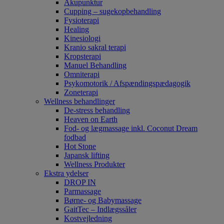
Akupunktur
Cupping – sugekopbehandling
Fysioterapi
Healing
Kinesiologi
Kranio sakral terapi
Kropsterapi
Manuel Behandling
Omniterapi
Psykomotorik / Afspændingspædagogik
Zoneterapi
Wellness behandlinger
De-stress behandling
Heaven on Earth
Fod- og lægmassage inkl. Coconut Dream
fodbad
Hot Stone
Japansk lifting
Wellness Produkter
Ekstra ydelser
DROP IN
Parmassage
Børne- og Babymassage
GaitTec – Indlægssåler
Kostvejledning