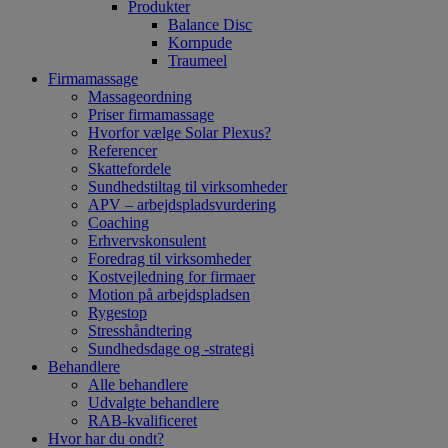
Produkter
Balance Disc
Kornpude
Traumeel
Firmamassage
Massageordning
Priser firmamassage
Hvorfor vælge Solar Plexus?
Referencer
Skattefordele
Sundhedstiltag til virksomheder
APV – arbejdspladsvurdering
Coaching
Erhvervskonsulent
Foredrag til virksomheder
Kostvejledning for firmaer
Motion på arbejdspladsen
Rygestop
Stresshåndtering
Sundhedsdage og -strategi
Behandlere
Alle behandlere
Udvalgte behandlere
RAB-kvalificeret
Hvor har du ondt?