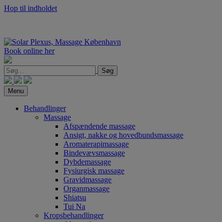
Hop til indholdet
Book online her
Søg
Menu
Behandlinger
Massage
Afspændende massage
Ansigt, nakke og hovedbundsmassage
Aromaterapimassage
Bindevævsmassage
Dybdemassage
Fysiurgisk massage
Gravidmassage
Organmassage
Shiatsu
Tui Na
Kropsbehandlinger