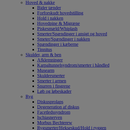
Hoved & nakke
Bider tænder
Forforskudt hovedstilling
Hold i nakken
Hovedpine & Migræne
Piskesmæld/Whiplash
Smerter/Spændinger i ansigt og hoved
Smeter/Spændinger i nakken
Spændinger i kæberne
Tinnitus
Skulder, arm & ben
Afklemninger
Karpaltunnelsyndrom/smerter i håndled
Musearm
Skuldersmerter
Smerter i armen
Snurren i fingrene
Løb og løbeskader
Ryg
Diskusprolaps
Degeneration af diskus
Facetledssyndrom
Ischiasnerven
Morbus Bechterew
Rygsmerter/Hekseskud/Hold i ryggen