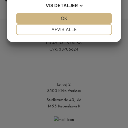
Udbrændthed
VIS
DETALJER
JA
NEJ
OK
JA
NEJ
NØDVENDIGE
PRÆFERENCER
AFVIS ALLE
Telefon:
JA
NEJ
JA
NEJ
00 45 33 15 00 66
MARKETING
STATISTIK
CVR: 38706624
Lejrvej 2
3500 Kirke Værløse
Studiestræde 43, kld
1455 København K