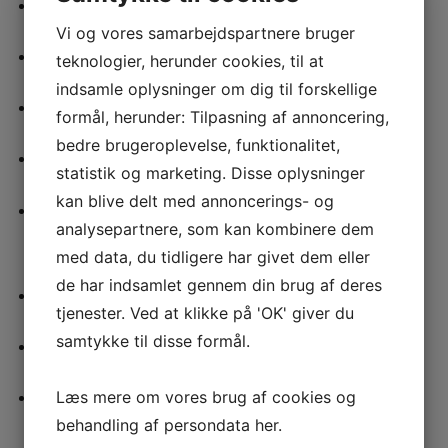
Angst
Vi og vores samarbejdspartnere bruger
Andre psykiske udfordringer
teknologier, herunder cookies, til at
indsamle oplysninger om dig til forskellige
Binyretræthed
formål, herunder: Tilpasning af annoncering,
bedre brugeroplevelse, funktionalitet,
Depression
statistik og marketing. Disse oplysninger
kan blive delt med annoncerings- og
Rygestop
analysepartnere, som kan kombinere dem
med data, du tidligere har givet dem eller
de har indsamlet gennem din brug af deres
Stress
tjenester. Ved at klikke på 'OK' giver du
samtykke til disse formål.
Søvnproblemer
Træthed
Læs mere om vores brug af cookies og
behandling af persondata
her
.