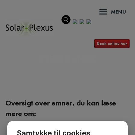
Hop
til
MENU
indholdet
Book online her
STRESS & ANGST
Oversigt over emner, du kan læse
mere om:
Samtykke til cookies