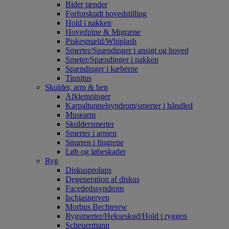
Bider tænder
Forforskudt hovedstilling
Hold i nakken
Hovedpine & Migræne
Piskesmæld/Whiplash
Smerter/Spændinger i ansigt og hoved
Smeter/Spændinger i nakken
Spændinger i kæberne
Tinnitus
Skulder, arm & ben
Afklemninger
Karpaltunnelsyndrom/smerter i håndled
Musearm
Skuldersmerter
Smerter i armen
Snurren i fingrene
Løb og løbeskader
Ryg
Diskusprolaps
Degeneration af diskus
Facetledssyndrom
Ischiasnerven
Morbus Bechterew
Rygsmerter/Hekseskud/Hold i ryggen
Scheuermann