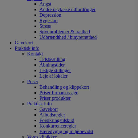
Angst
Andre psykiske udfordringer
Depression
Rygestop
Stress
Søvnproblemer & træthed
Udbrændthed / binyretræthed
Gavekort
Praktisk info
Kontakt
Tidsbestilling
Åbningstider
Ledige stillinger
Leje af lokaler
Priser
Behandling og klippekort
Priser firmamassage
Priser produkter
Praktisk info
Gavekort
Afbudsregler
Forsikringstilskud
Konkurrenceregler
Bæredygtig og miljøbevidst
Vores klinikker