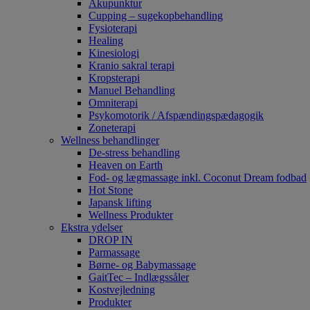
Akupunktur
Cupping – sugekopbehandling
Fysioterapi
Healing
Kinesiologi
Kranio sakral terapi
Kropsterapi
Manuel Behandling
Omniterapi
Psykomotorik / Afspændingspædagogik
Zoneterapi
Wellness behandlinger
De-stress behandling
Heaven on Earth
Fod- og lægmassage inkl. Coconut Dream fodbad
Hot Stone
Japansk lifting
Wellness Produkter
Ekstra ydelser
DROP IN
Parmassage
Børne- og Babymassage
GaitTec – Indlægssåler
Kostvejledning
Produkter