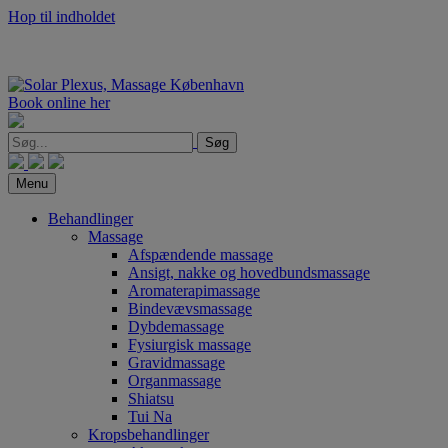
Hop til indholdet
Book online her
Søg
Menu
Behandlinger
Massage
Afspændende massage
Ansigt, nakke og hovedbundsmassage
Aromaterapimassage
Bindevævsmassage
Dybdemassage
Fysiurgisk massage
Gravidmassage
Organmassage
Shiatsu
Tui Na
Kropsbehandlinger