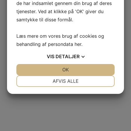
de har indsamlet gennem din brug af deres
tjenester. Ved at klikke på 'OK' giver du
samtykke til disse formål.
Læs mere om vores brug af cookies og
behandling af persondata
her
.
VIS
DETALJER
JA
NEJ
OK
JA
NEJ
NØDVENDIGE
PRÆFERENCER
AFVIS ALLE
JA
NEJ
JA
NEJ
MARKETING
STATISTIK