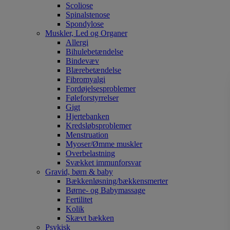
Scoliose
Spinalstenose
Spondylose
Muskler, Led og Organer
Allergi
Bihulebetændelse
Bindevæv
Blærebetændelse
Fibromyalgi
Fordøjelsesproblemer
Føleforstyrrelser
Gigt
Hjertebanken
Kredsløbsproblemer
Menstruation
Myoser/Ømme muskler
Overbelastning
Svækket immunforsvar
Gravid, børn & baby
Bækkenløsning/bækkensmerter
Børne- og Babymassage
Fertilitet
Kolik
Skævt bækken
Psykisk