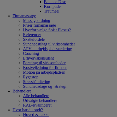
Balance Disc
Kornpude
Traumeel
Firmamassage
Massageordning
Priser firmamassage
Hvorfor vælge Solar Plexus?
Referencer
Skattefordele
Sundhedstiltag til virksomheder
APV – arbejdspladsvurdering
Coaching
Erhvervskonsulent
Foredrag til virksomheder
Kostvejledning for firmaer
Motion på arbejdspladsen
Rygestop
Stresshåndtering
Sundhedsdage og -strategi
Behandlere
Alle behandlere
Udvalgte behandlere
RAB-kvalificeret
Hvor har du ondt?
Hoved & nakke