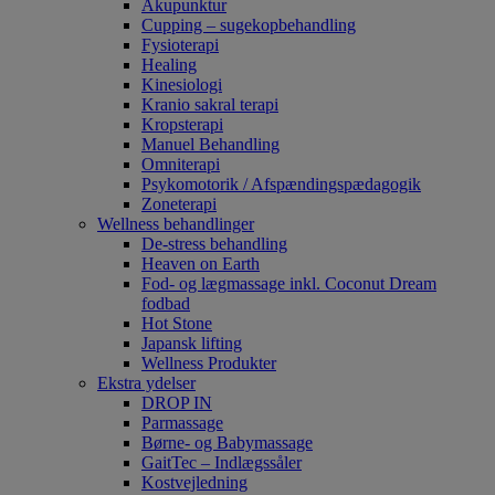
Akupunktur
Cupping – sugekopbehandling
Fysioterapi
Healing
Kinesiologi
Kranio sakral terapi
Kropsterapi
Manuel Behandling
Omniterapi
Psykomotorik / Afspændingspædagogik
Zoneterapi
Wellness behandlinger
De-stress behandling
Heaven on Earth
Fod- og lægmassage inkl. Coconut Dream
fodbad
Hot Stone
Japansk lifting
Wellness Produkter
Ekstra ydelser
DROP IN
Parmassage
Børne- og Babymassage
GaitTec – Indlægssåler
Kostvejledning