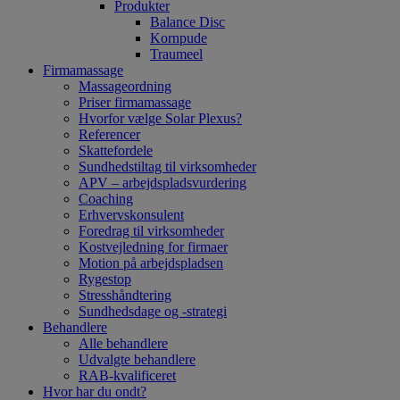
Produkter
Balance Disc
Kornpude
Traumeel
Firmamassage
Massageordning
Priser firmamassage
Hvorfor vælge Solar Plexus?
Referencer
Skattefordele
Sundhedstiltag til virksomheder
APV – arbejdspladsvurdering
Coaching
Erhvervskonsulent
Foredrag til virksomheder
Kostvejledning for firmaer
Motion på arbejdspladsen
Rygestop
Stresshåndtering
Sundhedsdage og -strategi
Behandlere
Alle behandlere
Udvalgte behandlere
RAB-kvalificeret
Hvor har du ondt?