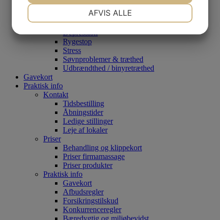
Psykisk
NØDVENDIGE
PRÆFERENCER
AFVIS ALLE
Angst
Andre psykiske udfordringer
JA
NEJ
JA
NEJ
Depression
Rygestop
MARKETING
STATISTIK
Stress
Søvnproblemer & træthed
Udbrændthed / binyretræthed
Gavekort
Praktisk info
Kontakt
Tidsbestilling
Åbningstider
Ledige stillinger
Leje af lokaler
Priser
Behandling og klippekort
Priser firmamassage
Priser produkter
Praktisk info
Gavekort
Afbudsregler
Forsikringstilskud
Konkurrenceregler
Bæredygtig og miljøbevidst