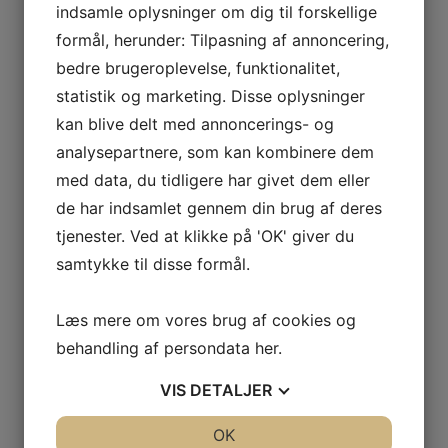
indsamle oplysninger om dig til forskellige
Scheuermann
Scoliose
formål, herunder: Tilpasning af annoncering,
Spinalstenose
Spondylose
bedre brugeroplevelse, funktionalitet,
Muskler, Led og Organer
statistik og marketing. Disse oplysninger
Allergi
Bihulebetændelse
kan blive delt med annoncerings- og
Bindevæv
analysepartnere, som kan kombinere dem
Blærebetændelse
Fibromyalgi
med data, du tidligere har givet dem eller
Fordøjelsesproblemer
de har indsamlet gennem din brug af deres
Føleforstyrrelser
Gigt
tjenester. Ved at klikke på 'OK' giver du
Hjertebanken
samtykke til disse formål.
Kredsløbsproblemer
Menstruation
Myoser/Ømme muskler
Overbelastning
Læs mere om vores brug af cookies og
Svækket immunforsvar
behandling af persondata
her
.
Gravid, børn & baby
Bækkenløsning/bækkensmerter
VIS
DETALJER
Børne- og Babymassage
Fertilitet
Kolik
JA
NEJ
OK
JA
NEJ
Skævt bækken