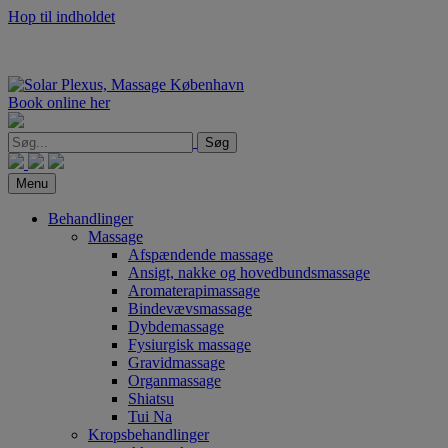
Hop til indholdet
Book online her
Søg
Menu
Behandlinger
Massage
Afspændende massage
Ansigt, nakke og hovedbundsmassage
Aromaterapimassage
Bindevævsmassage
Dybdemassage
Fysiurgisk massage
Gravidmassage
Organmassage
Shiatsu
Tui Na
Kropsbehandlinger