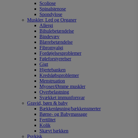
Scoliose
Spinalstenose
Spondylose
Muskler, Led og Organer
Allergi
Bihulebetændelse
Bindevæv
Blærebetændelse
Fibromyalgi
Fordøjelsesproblemer
Føleforstyrrelser
Gigt
Hjertebanken
Kredsløbsproblemer
Menstruation
Myoser/Ømme muskler
Overbelastning
Svækket immunforsvar
Gravid, børn & baby
Bækkenløsning/bækkensmerter
Børne- og Babymassage
Fertilitet
Kolik
Skævt bækken
Psykisk