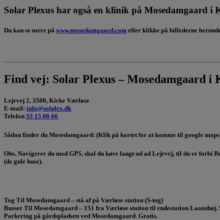
Solar Plexus har også en klinik på Mosedamgaard i K
Du kan se mere på
www.mosedamgaard.com
eller klikke på billederne herund
Find vej: Solar Plexus – Mosedamgaard i 
Lejrvej 2, 3500, Kirke Værløse
E-mail:
info@solplex.dk
Telefon
33 15 00 66
Sådan finder du Mosedamgaard:
(Klik på kortet for at komme til google maps
Obs
. Navigerer du med GPS, skal du køre langt ud ad Lejrvej, til du er forb
(de gule huse).
Tog
Til Mosedamgaard – stå af på Værløse station (S-tog)
Busser
Til Mosedamgaard –
151
fra Værløse station til endestation Laanshøj. 
Parkering
på gårdspladsen ved Mosedamgaard. Gratis.