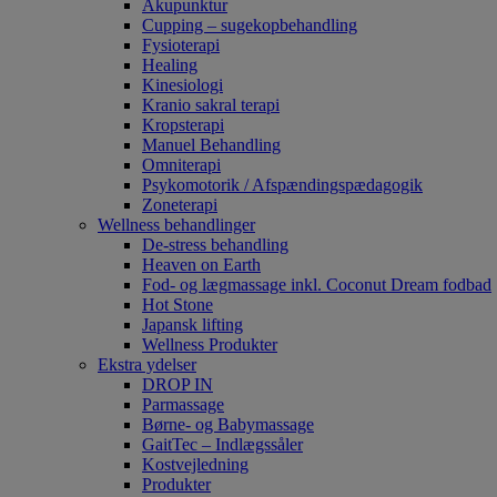
Akupunktur
Cupping – sugekopbehandling
Fysioterapi
Healing
Kinesiologi
Kranio sakral terapi
Kropsterapi
Manuel Behandling
Omniterapi
Psykomotorik / Afspændingspædagogik
Zoneterapi
Wellness behandlinger
De-stress behandling
Heaven on Earth
Fod- og lægmassage inkl. Coconut Dream fodbad
Hot Stone
Japansk lifting
Wellness Produkter
Ekstra ydelser
DROP IN
Parmassage
Børne- og Babymassage
GaitTec – Indlægssåler
Kostvejledning
Produkter