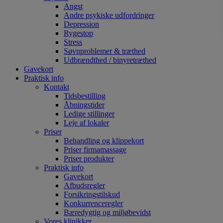
Angst
Andre psykiske udfordringer
Depression
Rygestop
Stress
Søvnproblemer & træthed
Udbrændthed / binyretræthed
Gavekort
Praktisk info
Kontakt
Tidsbestilling
Åbningstider
Ledige stillinger
Leje af lokaler
Priser
Behandling og klippekort
Priser firmamassage
Priser produkter
Praktisk info
Gavekort
Afbudsregler
Forsikringstilskud
Konkurrenceregler
Bæredygtig og miljøbevidst
Vores klinikker