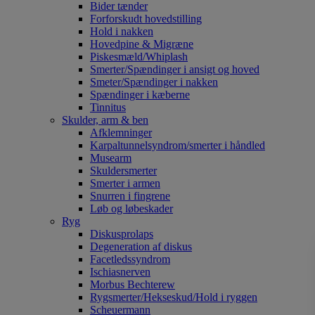
Bider tænder
Forforskudt hovedstilling
Hold i nakken
Hovedpine & Migræne
Piskesmæld/Whiplash
Smerter/Spændinger i ansigt og hoved
Smeter/Spændinger i nakken
Spændinger i kæberne
Tinnitus
Skulder, arm & ben
Afklemninger
Karpaltunnelsyndrom/smerter i håndled
Musearm
Skuldersmerter
Smerter i armen
Snurren i fingrene
Løb og løbeskader
Ryg
Diskusprolaps
Degeneration af diskus
Facetledssyndrom
Ischiasnerven
Morbus Bechterew
Rygsmerter/Hekseskud/Hold i ryggen
Scheuermann