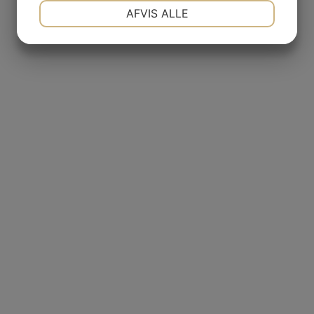
NØDVENDIGE
PRÆFERENCER
AFVIS ALLE
JA
NEJ
JA
NEJ
MARKETING
STATISTIK