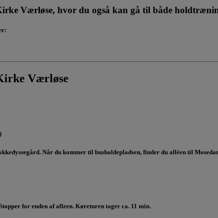
irke Værløse, hvor du også kan gå til både holdtrænin
er:
Kirke Værløse
)
i Rokkedyssegård. Når du kommer til busholdepladsen, finder du alléen til Mose
Stopper for enden af alleen. Køreturen tager ca. 11 min.