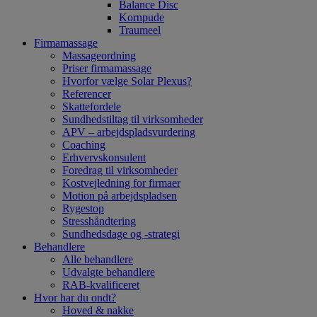
Balance Disc
Kornpude
Traumeel
Firmamassage
Massageordning
Priser firmamassage
Hvorfor vælge Solar Plexus?
Referencer
Skattefordele
Sundhedstiltag til virksomheder
APV – arbejdspladsvurdering
Coaching
Erhvervskonsulent
Foredrag til virksomheder
Kostvejledning for firmaer
Motion på arbejdspladsen
Rygestop
Stresshåndtering
Sundhedsdage og -strategi
Behandlere
Alle behandlere
Udvalgte behandlere
RAB-kvalificeret
Hvor har du ondt?
Hoved & nakke