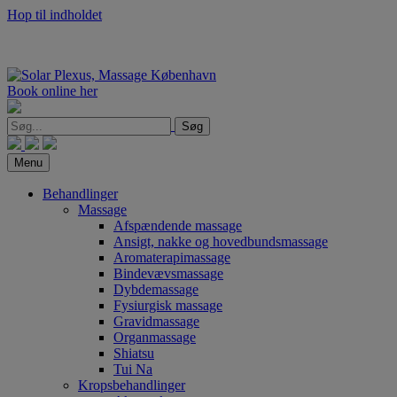
Hop til indholdet
Book online her
Søg
Menu
Behandlinger
Massage
Afspændende massage
Ansigt, nakke og hovedbundsmassage
Aromaterapimassage
Bindevævsmassage
Dybdemassage
Fysiurgisk massage
Gravidmassage
Organmassage
Shiatsu
Tui Na
Kropsbehandlinger