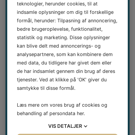
teknologier, herunder cookies, til at
behandlingen skal fordeles mellem firmaet
indsamle oplysninger om dig til forskellige
og medarbejderne.
formål, herunder: Tilpasning af annoncering,
bedre brugeroplevelse, funktionalitet,
statistik og marketing. Disse oplysninger
Fuldt betalt personalegode
: Som fuldt
kan blive delt med annoncerings- og
analysepartnere, som kan kombinere dem
betalt personalengode er
med data, du tidligere har givet dem eller
massageordningen indregnet regnskabet,
de har indsamlet gennem din brug af deres
hvilket er fradragsberettiget for firmaet.
tjenester. Ved at klikke på 'OK' giver du
samtykke til disse formål.
Læs mere om
skattefordele for
Læs mere om vores brug af cookies og
virksomheden
(Hvis du klikker på
behandling af persondata
her
.
skattefordele, kommer ind du ind på SKAT)
VIS
DETALJER