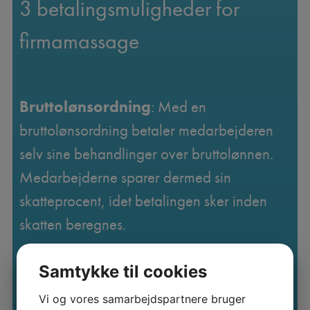
3 betalingsmuligheder for
firmamassage
Bruttolønsordning
: Med en
bruttolønsordning betaler medarbejderen
selv sine behandlinger over bruttolønnen.
Medarbejderne sparer dermed sin
skatteprocent, idet betalingen sker inden
skatten beregnes.
Samtykke til cookies
Delt finansiering
: Med delt finansiering
Vi og vores samarbejdspartnere bruger
bestemmer I selv, hvordan beløbet for