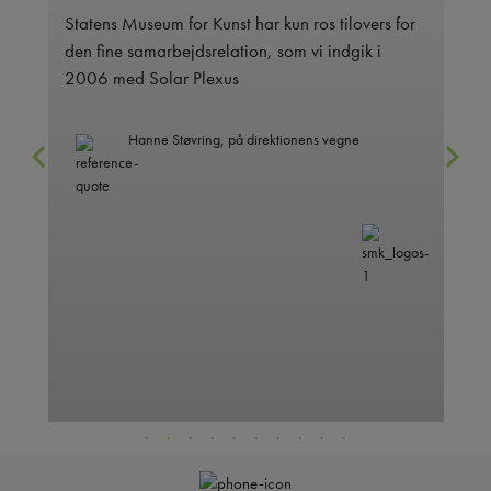
Statens Museum for Kunst har kun ros tilovers for
De
den fine samarbejdsrelation, som vi indgik i
ve
2006 med Solar Plexus
og
 og
Hanne Støvring, på direktionens vegne