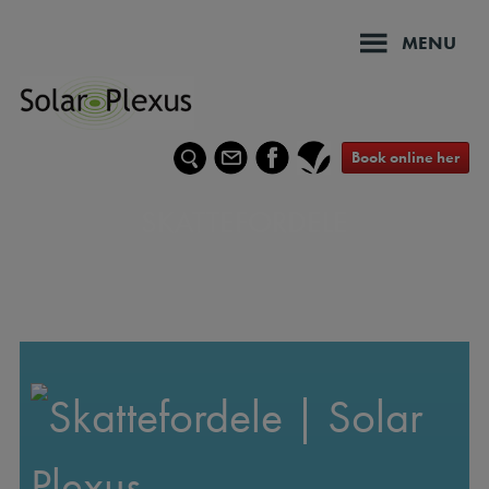
Hop
til
MENU
indholdet
Book online her
SKATTEFORDELE