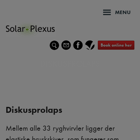
Hop
til
MENU
indholdet
Book online her
DISKUSPROLAPS
Diskusprolaps
Mellem alle 33 ryghvirvler ligger der
elastiske bruskskiver, som fungerer som