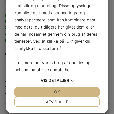
dem
statistik og marketing. Disse oplysninger
kan blive delt med annoncerings- og
Fysioterapi
analysepartnere, som kan kombinere dem
Massage
med data, du tidligere har givet dem eller
Zoneterapi
de har indsamlet gennem din brug af deres
Akupunktur
Kranio-sakral terapi
tjenester. Ved at klikke på 'OK' giver du
samtykke til disse formål.
Tit anbefales også McKenzie øvelser samt
holdningskorrigering, som vi også kan instruere i.
Læs mere om vores brug af cookies og
behandling af persondata
her
.
Det er ofte en kombination der virker, men øvelser er en vigtig
del af et genoptræningsprogram, som sammen med
VIS
DETALJER
behandling virker styrkende og forebyggende i forhold til nye
JA
NEJ
OK
JA
NEJ
skader.
NØDVENDIGE
PRÆFERENCER
AFVIS ALLE
JA
NEJ
JA
NEJ