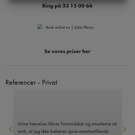
MARKETING
STATISTIK
Ring på
33 15 00 66
Se vores priser
her
Referencer - Privat
Mine hævelser bliver formindsket og smerterne så
Ve
små, at jeg ikke behøver spise smertestillende
su