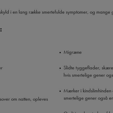
yld i en lang række smertefulde symptomer, og mange g
:
Migræne
er
Slidte tyggeflader, skær
hvis smertelige gener ogs
Mærker i kindslimhinden 
smertelige gener også er 
 sover om natten, opleves