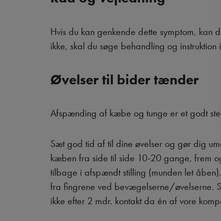
Hvis du kan genkende dette symptom, kan du
ikke, skal du søge behandling og instruktion 
Øvelser til bider tænder
Afspænding af kæbe og tunge er et godt sted a
Sæt god tid af til dine øvelser og gør dig 
kæben fra side til side 10-20 gange, frem 
tilbage i afspændt stilling (munden let åben
fra fingrene ved bevægelserne/øvelserne. Sl
ikke efter 2 mdr. kontakt da én af vore komp