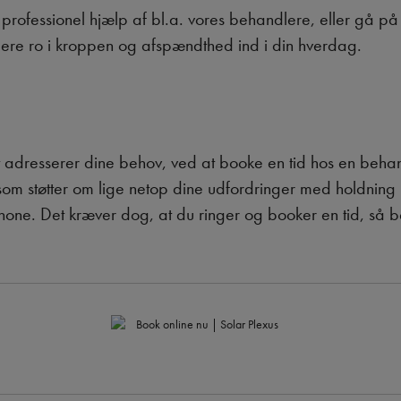
å professionel hjælp af bl.a. vores behandlere, eller gå på 
re ro i kroppen og afspændthed ind i din hverdag.
st adresserer dine behov, ved at booke en tid hos en behand
 som støtter om lige netop dine udfordringer med holdnin
hone. Det kræver dog, at du ringer og booker en tid, så b