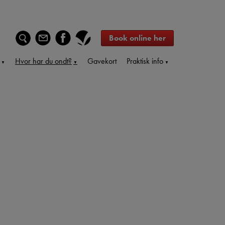
Book online her
Hvor har du ondt?
Gavekort
Praktisk info