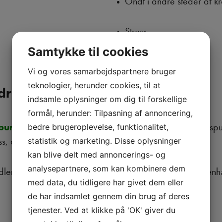
Ondt i andre steder af 
Stress
Samtykke til cookies
Vi og vores samarbejdspartnere bruger
teknologier, herunder cookies, til at
dring:
indsamle oplysninger om dig til forskellige
formål, herunder: Tilpasning af annoncering,
punktur
,
psykomotorisk terapi
m.v. tager udgangspun
bedre brugeroplevelse, funktionalitet,
ress, og her er afspændende behandlinger særlig gode.
statistik og marketing. Disse oplysninger
kan blive delt med annoncerings- og
analysepartnere, som kan kombinere dem
andlere klædt på til at hjælpe dig med at finde en sammen
med data, du tidligere har givet dem eller
de har indsamlet gennem din brug af deres
tjenester. Ved at klikke på 'OK' giver du