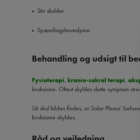
Stiv skulder
Spændingshovedpine
Behandling og udsigt til be
Fysioterapi
,
kranio-sakral terapi
,
aku
bruksisme. Oftest skyldes dette symptom st
Så skal kilden findes, er Solar Plexus’ beh
bruksisme skyldes.
Råd og vejledning