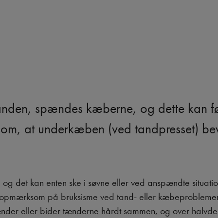
nden, spændes kæberne, og dette kan fø
s som, at underkæben (ved tandpresset) b
g det kan enten ske i søvne eller ved anspændte situatione
t opmærksom på bruksisme ved tand- eller kæbeproblemer
nder eller bider tænderne hårdt sammen, og over halvdel