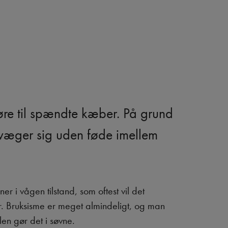
re til spændte kæber. På grund
evæger sig uden føde imellem
r i vågen tilstand, som oftest vil det
. Bruksisme er meget almindeligt, og man
en gør det i søvne.