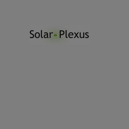
Hop
til
indholdet
BIDER TÆNDER