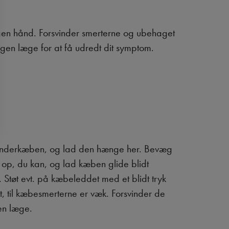
egen hånd. Forsvinder smerterne og ubehaget
 egen læge for at få udredt dit symptom.
lip underkæben, og lad den hænge her. Bevæg
op, du kan, og lad kæben glide blidt
. Støt evt. på kæbeleddet med et blidt tryk
, til kæbesmerterne er væk. Forsvinder de
gen læge.