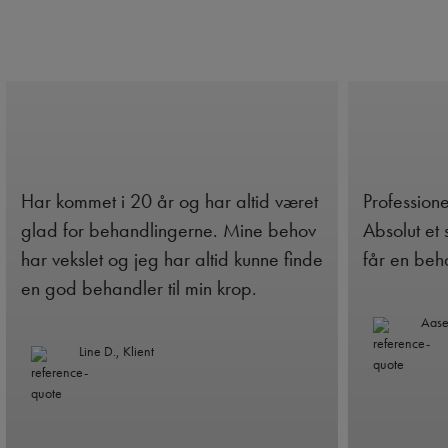
æret
Professionelle og dygtige behandlere.
Hygg
ehov
Absolut et sted jeg gerne kommer og
mas
finde
får en behandling igen.
Aase Jørgensen