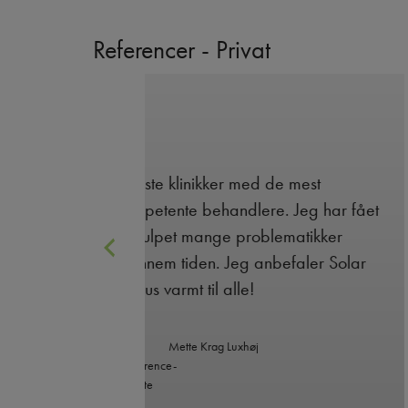
Referencer - Privat
 de mest
Har kommet i 20 år og har altid v
re. Jeg har fået
glad for behandlingerne. Mine b
blematikker
har vekslet og jeg har altid kunne 
nbefaler Solar
en god behandler til min krop.
Line D., Klient