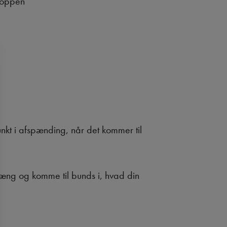
kroppen
kt i afspænding, når det kommer til
hæng og komme til bunds i, hvad din